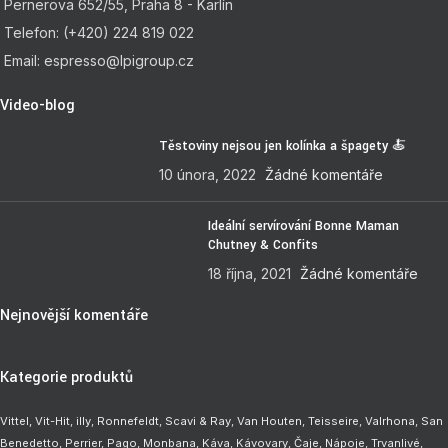
Pernerova 652/55, Praha 8 - Karlín
Telefon: (+420) 224 819 022
Email: espresso@lpigroup.cz
Video-blog
Těstoviny nejsou jen kolínka a špagety 🍝
10 února, 2022
Žádné komentáře
Ideální servírování Bonne Maman
Chutney & Confits
18 října, 2021
Žádné komentáře
Nejnovější komentáře
Kategorie produktů
Vittel,
Vit-Hit
,
illy
,
Ronnefeldt
,
Scavi & Ray
,
Van Houten
,
Teisseire
,
Valrhona
,
San
Benedetto
,
Perrier
,
Pago
,
Monbana
,
Káva
,
Kávovary
,
Čaje
,
Nápoje
,
Trvanlivé
,