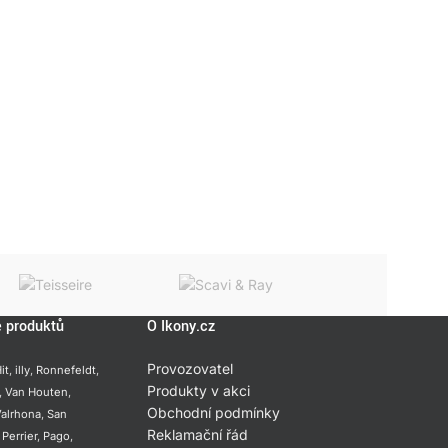
e produktů
O Ikony.cz
Provozovatel
it
,
illy
,
Ronnefeldt
,
Produkty v akci
,
Van Houten
,
Obchodní podmínky
alrhona
,
San
Reklamační řád
,
Perrier
,
Pago
,