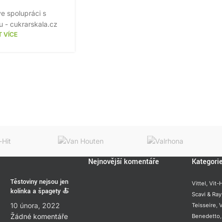
e spolupráci s
 - cukrarskala.cz
T VÍCE
Nejnovější komentáře
Kategori
Těstoviny nejsou jen
Vittel,
Vit-H
kolínka a špagety 🍝
Scavi & Ray
10 února, 2022
Teisseire
,
V
Žádné komentáře
Benedetto