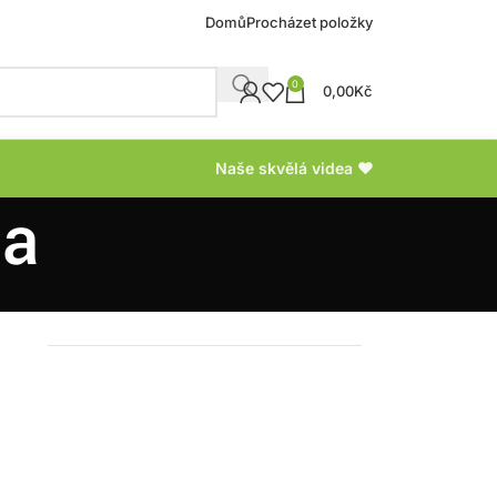
Domů
Procházet položky
0
0,00
Kč
Naše skvělá videa ❤
da