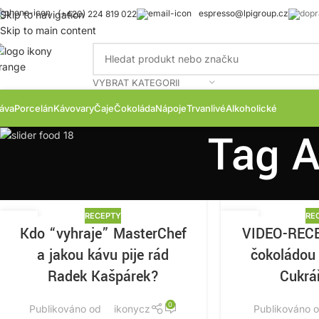
espresso@lpigroup.cz
Skip to navigation
(+420) 224 819 022
Skip to main content
VYBRAT KATEGORII
áva
Porcelán
Kávovary
Čaje
Čokoláda
Nápoje
Trvanlivé
Alkoholické
Tag A
RECEPTY
RE
21
21
Kdo “vyhraje” MasterChef
VIDEO-RECE
DUB
PRO
a jakou kávu pije rád
čokoládou
Radek Kašpárek?
Cukrá
0
Publikováno od
ikonycz
Publikováno 