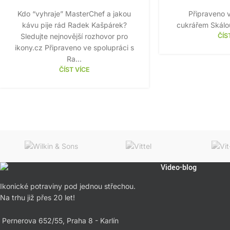
Kdo “vyhraje” MasterChef a jakou
Připraveno v
kávu pije rád Radek Kašpárek?
cukrářem Skálou
Sledujte nejnovější rozhovor pro
ČÍS
ikony.cz Připraveno ve spolupráci s
Ra...
ČÍST VÍCE
Video-blog
Ikonické potraviny pod jednou střechou.
Na trhu již přes 20 let!
Pernerova 652/55, Praha 8 - Karlín