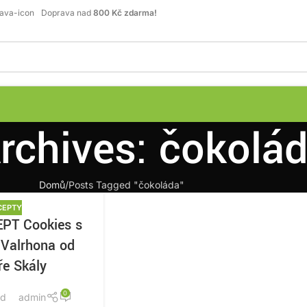
Doprava nad
800 Kč zdarma!
rchives: čokolá
Domů
Posts Tagged "čokoláda"
CEPTY
PT Cookies s
 Valrhona od
ře Skály
0
od
admin